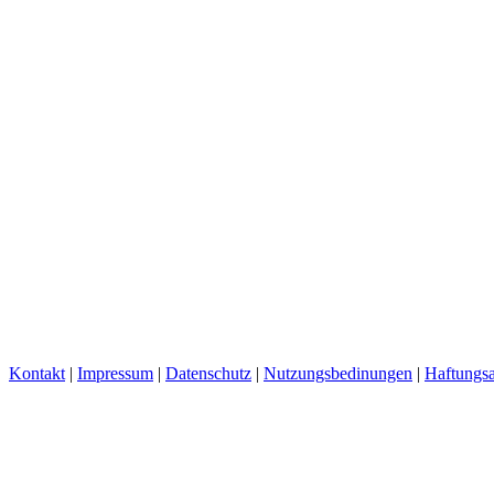
Kontakt
|
Impressum
|
Datenschutz
|
Nutzungsbedinungen
|
Haftungsa