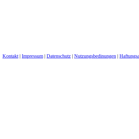
Kontakt
|
Impressum
|
Datenschutz
|
Nutzungsbedinungen
|
Haftungsa